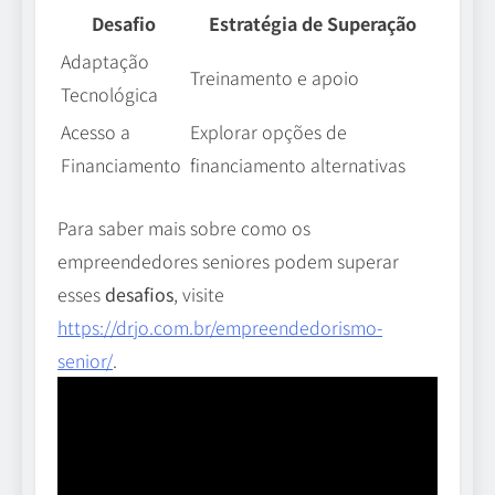
Desafio
Estratégia de Superação
Adaptação
Treinamento e apoio
Tecnológica
Acesso a
Explorar opções de
Financiamento
financiamento alternativas
Para saber mais sobre como os
empreendedores seniores podem superar
esses
desafios
, visite
https://drjo.com.br/empreendedorismo-
senior/
.