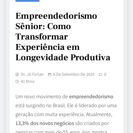
Empreendedorismo
Sênior: Como
Transformar
Experiência em
Longevidade Produtiva
Dr. Jô Furlan
6 De Setembro De 2025
0
41 Mins
Um novo movimento de
empreendedorismo
está surgindo no Brasil. Ele é liderado por uma
geração com muita experiência. Atualmente,
13,3% dos novos negócios
são criados por
pessoas com mais de 55 anos. Isso mostra