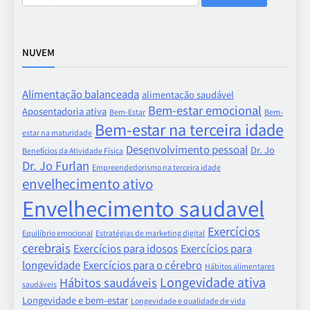
por:
NUVEM
Alimentação balanceada
alimentação saudável
Bem-estar emocional
Aposentadoria ativa
Bem-Estar
Bem-
Bem-estar na terceira idade
estar na maturidade
Desenvolvimento pessoal
Dr. Jo
Benefícios da Atividade Física
Dr. Jo Furlan
Empreendedorismo na terceira idade
envelhecimento ativo
Envelhecimento saudavel
Exercícios
Equilíbrio emocional
Estratégias de marketing digital
cerebrais
Exercícios para idosos
Exercícios para
longevidade
Exercícios para o cérebro
Hábitos alimentares
Longevidade ativa
Hábitos saudáveis
saudáveis
Longevidade e bem-estar
Longevidade e qualidade de vida