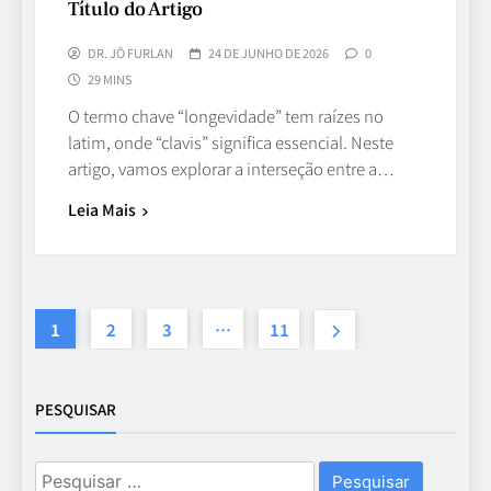
Título do Artigo
DR. JÔ FURLAN
24 DE JUNHO DE 2026
0
29 MINS
O termo chave “longevidade” tem raízes no
latim, onde “clavis” significa essencial. Neste
artigo, vamos explorar a interseção entre a…
Leia Mais
1
2
3
…
11
PESQUISAR
Pesquisar