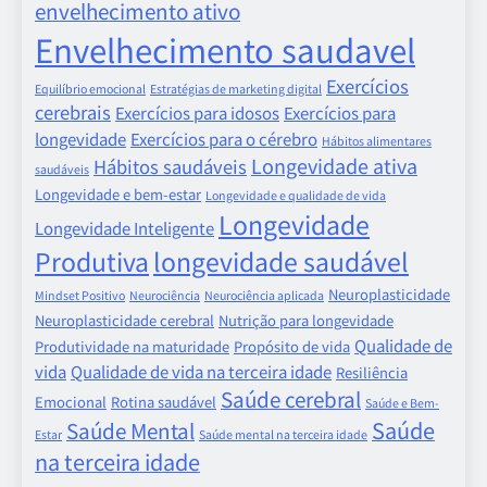
envelhecimento ativo
Envelhecimento saudavel
Exercícios
Equilíbrio emocional
Estratégias de marketing digital
cerebrais
Exercícios para idosos
Exercícios para
longevidade
Exercícios para o cérebro
Hábitos alimentares
Longevidade ativa
Hábitos saudáveis
saudáveis
Longevidade e bem-estar
Longevidade e qualidade de vida
Longevidade
Longevidade Inteligente
Produtiva
longevidade saudável
Neuroplasticidade
Mindset Positivo
Neurociência
Neurociência aplicada
Neuroplasticidade cerebral
Nutrição para longevidade
Qualidade de
Produtividade na maturidade
Propósito de vida
vida
Qualidade de vida na terceira idade
Resiliência
Saúde cerebral
Emocional
Rotina saudável
Saúde e Bem-
Saúde
Saúde Mental
Estar
Saúde mental na terceira idade
na terceira idade