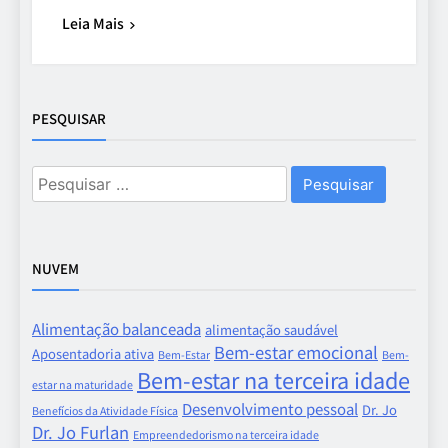
Leia Mais
PESQUISAR
Pesquisar
por:
NUVEM
Alimentação balanceada
alimentação saudável
Bem-estar emocional
Aposentadoria ativa
Bem-Estar
Bem-
Bem-estar na terceira idade
estar na maturidade
Desenvolvimento pessoal
Dr. Jo
Benefícios da Atividade Física
Dr. Jo Furlan
Empreendedorismo na terceira idade