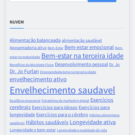
por:
NUVEM
Alimentação balanceada
alimentação saudável
Bem-estar emocional
Aposentadoria ativa
Bem-Estar
Bem-
Bem-estar na terceira idade
estar na maturidade
Desenvolvimento pessoal
Dr. Jo
Benefícios da Atividade Física
Dr. Jo Furlan
Empreendedorismo na terceira idade
envelhecimento ativo
Envelhecimento saudavel
Exercícios
Equilíbrio emocional
Estratégias de marketing digital
cerebrais
Exercícios para idosos
Exercícios para
longevidade
Exercícios para o cérebro
Hábitos alimentares
Longevidade ativa
Hábitos saudáveis
saudáveis
Longevidade e bem-estar
Longevidade e qualidade de vida