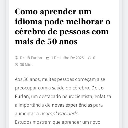
Como aprender um
idioma pode melhorar o
cérebro de pessoas com
mais de 50 anos
Dr. Jô Furlan
1 De Julho De 2025
0
30 Mins
Aos 50 anos, muitas pessoas começam a se
preocupar com a saúde do cérebro.
Dr. Jo
Furlan
, um destacado neurocientista, enfatiza
a importância de
novas experiências
para
aumentar a
neuroplasticidade
.
Estudos mostram que aprender um novo