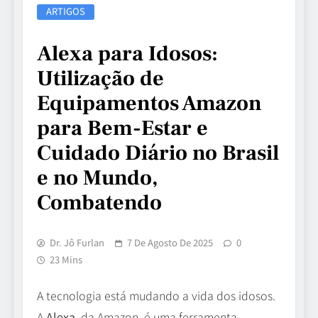
ARTIGOS
Alexa para Idosos:
Utilização de
Equipamentos Amazon
para Bem-Estar e
Cuidado Diário no Brasil
e no Mundo,
Combatendo
Dr. Jô Furlan
7 De Agosto De 2025
0
23 Mins
A tecnologia está mudando a vida dos idosos.
A
Alexa
, da Amazon, é uma ferramenta