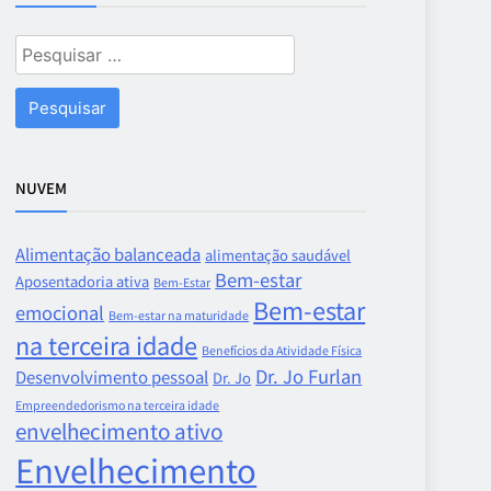
Pesquisar
por:
NUVEM
Alimentação balanceada
alimentação saudável
Bem-estar
Aposentadoria ativa
Bem-Estar
Bem-estar
emocional
Bem-estar na maturidade
na terceira idade
Benefícios da Atividade Física
Dr. Jo Furlan
Desenvolvimento pessoal
Dr. Jo
Empreendedorismo na terceira idade
envelhecimento ativo
Envelhecimento