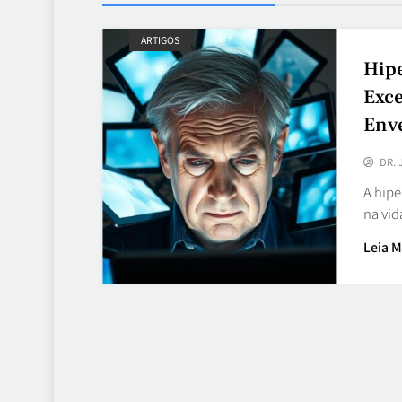
ARTIGOS
Hipe
Exce
Env
DR. 
A hipe
na vi
Leia M