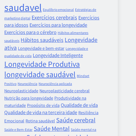
saudavel
Equilíbrio emocional
Estratégias de
Exercícios cerebrais
Exercícios
marketing digital
para idosos
Exercícios para longevidade
Exercícios para o cérebro
Hábitos alimentares
Longevidade
Hábitos saudáveis
saudáveis
ativa
Longevidade e bem-estar
Longevidade e
Longevidade Inteligente
qualidade de vida
Longevidade Produtiva
longevidade saudável
Mindset
Positivo
Neurociência
Neurociência aplicada
Neuroplasticidade
Neuroplasticidade cerebral
Nutrição para longevidade
Produtividade na
Qualidade de vida
maturidade
Propósito de vida
Qualidade de vida na terceira idade
Resiliência
Saúde cerebral
Emocional
Rotina saudável
Saúde Mental
Saúde e Bem-Estar
Saúde mental na