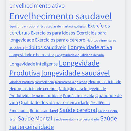
envelhecimento ativo
Envelhecimento saudavel
Exercícios
Equilíbrio emocional
Estratégias de marketing digital
cerebrais
Exercícios para idosos
Exercícios para
longevidade
Exercícios para o cérebro
Hábitos alimentares
Longevidade ativa
Hábitos saudáveis
saudáveis
Longevidade e bem-estar
Longevidade e qualidade de vida
Longevidade
Longevidade Inteligente
Produtiva
longevidade saudável
Neuroplasticidade
Mindset Positivo
Neurociência
Neurociência aplicada
Neuroplasticidade cerebral
Nutrição para longevidade
Qualidade de
Produtividade na maturidade
Propósito de vida
vida
Qualidade de vida na terceira idade
Resiliência
Saúde cerebral
Emocional
Rotina saudável
Saúde e Bem-
Saúde
Saúde Mental
Estar
Saúde mental na terceira idade
na terceira idade