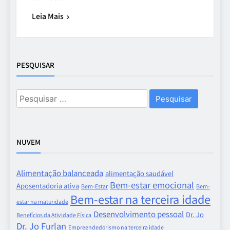
Leia Mais
PESQUISAR
Pesquisar
por:
NUVEM
Alimentação balanceada
alimentação saudável
Bem-estar emocional
Aposentadoria ativa
Bem-Estar
Bem-
Bem-estar na terceira idade
estar na maturidade
Desenvolvimento pessoal
Dr. Jo
Benefícios da Atividade Física
Dr. Jo Furlan
Empreendedorismo na terceira idade