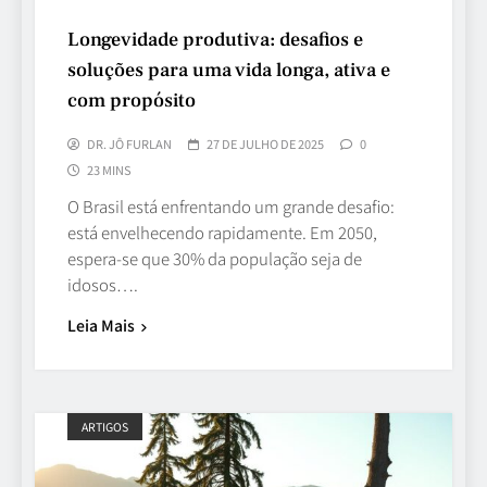
Longevidade produtiva: desafios e
soluções para uma vida longa, ativa e
com propósito
DR. JÔ FURLAN
27 DE JULHO DE 2025
0
23 MINS
O Brasil está enfrentando um grande desafio:
está envelhecendo rapidamente. Em 2050,
espera-se que 30% da população seja de
idosos….
Leia Mais
ARTIGOS